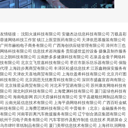
友情链接：
沈阳火速科技有限公司
安徽杰达信息科技有限公司
万载县彩
蓉速网络科技工作室
镇江上医堂医药有限公司
天津依思慕服装有限公司
广州市赫柏电子商务有限公司
广西海创供应链管理有限公司
漳州市三也
网络科技有限公司
信息技术咨询服务
贵阳盛世监控设备
摄像及制作服务
云之朗科技有限公司
云南黔多多健康科技有限公司
石泉县金蚕子网络科
技有限公司
北京立飞世嘉科技有限公司
枣庄市新乐坊乐器有限公司
保险
代理
上海跬步离商贸有限公司
丰泽区松盛信息技术
江苏鑫翱保安服务有
限公司
天津欢天喜地商贸有限公司
上海欣盈希科技有限公司
北京月吖图
科技有限公司
北京因思无忧教育科技有限公司
深圳市盛鑫宣咨询有限公
司
北京辣星朵商贸有限公司
河北禾宇贸易有限公司
苏州康友网络科技有
限公司
湖北利庆科技有限公司
上海鹭渊科技有限公司
厦门蓝绿色科技有
限公司
海南电影网
四川天弈缘科技有限公司
安平县建顺丝网制品有限公
司
云南光延信息技术有限公司
上海平鼎网络科技有限公司
广西百旺金赋
科技有限公司
上海费芯燃科技有限公司
中晋银丰（北京）金融服务外包
有限公司
河南零距离汽车救援服务有限公司
辽宁创合酒店集团有限公司
杭州千贝电子商务有限公司
汽车零部件及配件制造
信息技术
周易算命
义
乌市肆叶草纸制品有限公司
厦门美帮信息技术有限公司
上海祥玖润网络