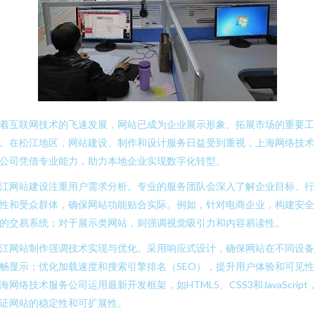
着互联网技术的飞速发展，网站已成为企业展示形象、拓展市场的重要工
。在松江地区，网站建设、制作和设计服务日益受到重视，上海网络技术
公司凭借专业能力，助力本地企业实现数字化转型。
江网站建设注重用户需求分析。专业的服务团队会深入了解企业目标、行
性和受众群体，确保网站功能贴合实际。例如，针对电商企业，构建安全
的交易系统；对于展示类网站，则强调视觉吸引力和内容易读性。
江网站制作强调技术实现与优化。采用响应式设计，确保网站在不同设备
畅显示；优化加载速度和搜索引擎排名（SEO），提升用户体验和可见性
海网络技术服务公司运用最新开发框架，如HTML5、CSS3和JavaScript
证网站的稳定性和可扩展性。