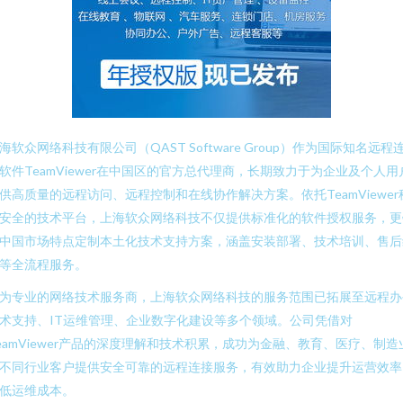
海软众网络科技有限公司（QAST Software Group）作为国际知名远程
软件TeamViewer在中国区的官方总代理商，长期致力于为企业及个人用
供高质量的远程访问、远程控制和在线协作解决方案。依托TeamViewer
安全的技术平台，上海软众网络科技不仅提供标准化的软件授权服务，更
中国市场特点定制本土化技术支持方案，涵盖安装部署、技术培训、售后
等全流程服务。
为专业的网络技术服务商，上海软众网络科技的服务范围已拓展至远程办
术支持、IT运维管理、企业数字化建设等多个领域。公司凭借对
eamViewer产品的深度理解和技术积累，成功为金融、教育、医疗、制造
不同行业客户提供安全可靠的远程连接服务，有效助力企业提升运营效率
低运维成本。