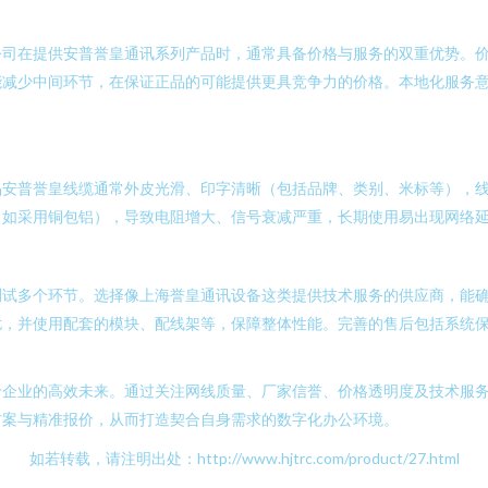
公司在提供安普誉皇通讯系列产品时，通常具备价格与服务的双重优势。
能减少中间环节，在保证正品的可能提供更具竞争力的价格。本地化服务
品安普誉皇线缆通常外皮光滑、印字清晰（包括品牌、类别、米标等），
（如采用铜包铝），导致电阻增大、信号衰减严重，长期使用易出现网络
多个环节。选择像上海誉皇通讯设备这类提供技术服务的供应商，能确保布线
扰，并使用配套的模块、配线架等，保障整体性能。完善的售后包括系统
于企业的高效未来。通过关注网线质量、厂家信誉、价格透明度及技术服
方案与精准报价，从而打造契合自身需求的数字化办公环境。
如若转载，请注明出处：http://www.hjtrc.com/product/27.html