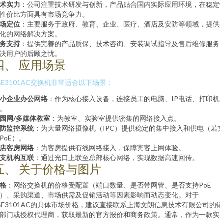
术实力
：公司注重技术研发与创新，产品贴合国内实际应用环境，在稳定
性价比方面具有市场竞争力。
场定位
：主要服务于政府、教育、企业、医疗、酒店及安防等领域，提供
化的网络解决方案。
务支持
：提供完善的产品质保、技术咨询、安装调试指导及售后维修服务
决用户的后顾之忧。
四、 应用场景
SE3101AC交换机非常适合以下场景：
小企业办公网络
：作为核心接入设备，连接员工的电脑、IP电话、打印机
。
园网/多媒体教室
：为教室、实验室提供密集的网络接入点。
防监控系统
：为大量网络摄像机（IPC）提供稳定的集中接入和供电（若
PoE）。
店客房网络
：为客房提供有线网络接入，保障宾客上网体验。
支机构互联
：通过光口上联至总部核心网络，实现数据高速回传。
五、 关于价格与图片
格
：网络交换机的价格受配置（端口数量、是否带网管、是否支持PoE
）、采购渠道、市场供需及促销活动等因素影响而动态变化。对于
SE3101AC的具体市场价格，建议直接联系上海文朗信息技术有限公司的
部门或授权代理商，获取最新的官方报价和商务政策。通常，作为一款实