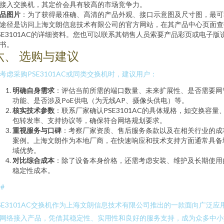
接入交换机，其定价会具有较高的市场竞争力。
品图片
：为了获得最准确、高清的产品外观、接口示意图及尺寸图，最可
途径是访问上海文朗信息技术有限公司的官方网站，在其产品中心页面查
SE3101AC的详细资料。您也可以联系其销售人员索要产品彩页或电子版
书。
六、 选购与建议
考虑采购PSE3101AC或同类交换机时，建议用户：
明确自身需求
：评估当前所需的端口数量、未来扩展性、是否需要网
功能、是否涉及PoE供电（为无线AP、摄像头供电）等。
核实技术参数
：联系厂家确认PSE3101AC的具体规格，如交换容量
包转发率、支持协议等，确保符合网络规划要求。
重视服务与口碑
：考察厂家资质、售后服务条款以及在相关行业的成
案例。上海文朗作为本地厂商，在快速响应和技术支持方面通常具备
域优势。
对比综合成本
：除了设备本身价格，还需考虑安装、维护及长期使用
稳定性成本。
##
SE3101AC交换机作为上海文朗信息技术有限公司推出的一款面向广泛应
网络接入产品，凭借其稳定性、实用性和良好的服务支持，成为众多中小