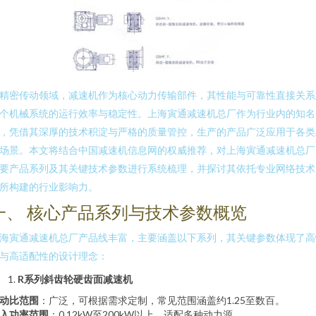
精密传动领域，减速机作为核心动力传输部件，其性能与可靠性直接关系
个机械系统的运行效率与稳定性。上海寅通减速机总厂作为行业内的知名
，凭借其深厚的技术积淀与严格的质量管控，生产的产品广泛应用于各类
场景。本文将结合中国减速机信息网的权威推荐，对上海寅通减速机总厂
要产品系列及其关键技术参数进行系统梳理，并探讨其依托专业网络技术
所构建的行业影响力。
一、 核心产品系列与技术参数概览
海寅通减速机总厂产品线丰富，主要涵盖以下系列，其关键参数体现了高
与高适配性的设计理念：
R系列斜齿轮硬齿面减速机
动比范围
：广泛，可根据需求定制，常见范围涵盖约1.25至数百。
入功率范围
：0.12kW至200kW以上，适配多种动力源。