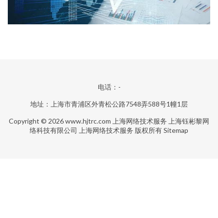
电话：-
地址：上海市青浦区外青松公路7548弄588号1幢1层
Copyright © 2026
www.hjtrc.com
上海网络技术服务
上海钰彬黎网
络科技有限公司
上海网络技术服务
版权所有
Sitemap