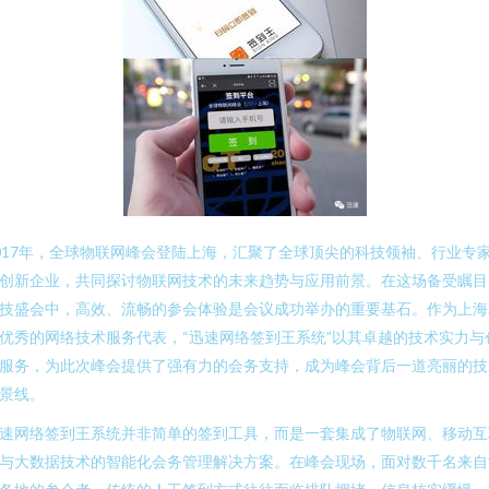
017年，全球物联网峰会登陆上海，汇聚了全球顶尖的科技领袖、行业专
创新企业，共同探讨物联网技术的未来趋势与应用前景。在这场备受瞩目
技盛会中，高效、流畅的参会体验是会议成功举办的重要基石。作为上海
优秀的网络技术服务代表，“迅速网络签到王系统”以其卓越的技术实力与
服务，为此次峰会提供了强有力的会务支持，成为峰会背后一道亮丽的技
景线。
速网络签到王系统并非简单的签到工具，而是一套集成了物联网、移动互
与大数据技术的智能化会务管理解决方案。在峰会现场，面对数千名来自