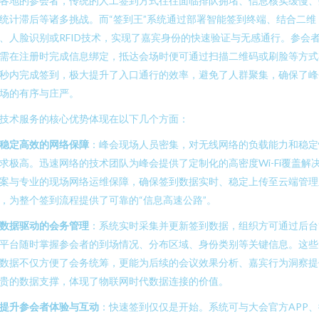
各地的参会者，传统的人工签到方式往往面临排队拥堵、信息核实缓慢、
统计滞后等诸多挑战。而“签到王”系统通过部署智能签到终端、结合二维
、人脸识别或RFID技术，实现了嘉宾身份的快速验证与无感通行。参会
需在注册时完成信息绑定，抵达会场时便可通过扫描二维码或刷脸等方式
秒内完成签到，极大提升了入口通行的效率，避免了人群聚集，确保了峰
场的有序与庄严。
技术服务的核心优势体现在以下几个方面：
. 稳定高效的网络保障
：峰会现场人员密集，对无线网络的负载能力和稳定
求极高。迅速网络的技术团队为峰会提供了定制化的高密度Wi-Fi覆盖解
案与专业的现场网络运维保障，确保签到数据实时、稳定上传至云端管理
，为整个签到流程提供了可靠的“信息高速公路”。
. 数据驱动的会务管理
：系统实时采集并更新签到数据，组织方可通过后台
平台随时掌握参会者的到场情况、分布区域、身份类别等关键信息。这些
数据不仅方便了会务统筹，更能为后续的会议效果分析、嘉宾行为洞察提
贵的数据支撑，体现了物联网时代数据连接的价值。
. 提升参会者体验与互动
：快速签到仅仅是开始。系统可与大会官方APP、