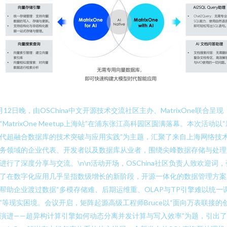
月12日晚，由OSChina中文开源技术交流社区主办、MatrixOne联合呈现
“MatrixOne Meetup上海站”在浦东张江高科园区圆满落幕。本次活动以“
代超融合数据库的技术突破与应用实践”为主题，汇聚了来自上海网络技
务领域的企业代表、开发者以及数据库从业者，围绕尖峰数据存储与处理
进行了深度分享与交流。\n\n活动开场，OSChina社区负责人致欢迎词，
了在数字化应用几乎呈指数级增长的新阶段，开源一体化的数据管理方案
帮助企业渡过数据“多模存储难、后期运维重、OLAP与TP引擎难以统一
”等现实困境。会议开启，矩阵起源高级工程师Bruce以“面向万表联接的
演进——超异构计算引擎如何动态分离并发计算与写入效率”为题，引出了