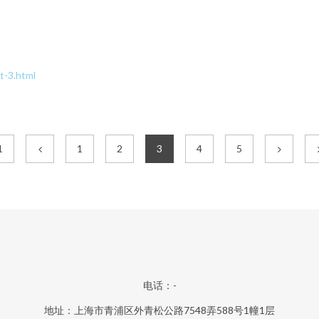
-3.html
1
1
2
3
4
5
电话：-
地址：上海市青浦区外青松公路7548弄588号1幢1层