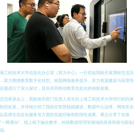
海工程技术大学信息化办公室（算力中心）一行莅临我校开展调研交流活
，双方围绕教育数字化转型、校园网络服务提升、算力资源建设与应用等
议题进行了深入探讨，旨在共同推动教育信息化的创新发展。
交流座谈会上，我校相关部门负责人首先对上海工程技术大学同行的到来
热烈欢迎，并详细介绍了我校在智慧校园建设、数据中心运维、网络安全
以及师生信息化服务等方面的实践经验和阶段性成果。重点分享了在推
“一网通办”、线上线下融合教学、科研数据管理等领域的具体举措与面临
战。