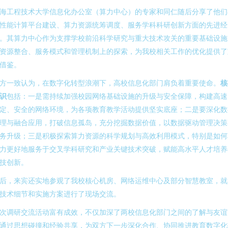
海工程技术大学信息化办公室（算力中心）的专家和同仁随后分享了他们
性能计算平台建设、算力资源统筹调度、服务学科科研创新方面的先进经
。其算力中心作为支撑学校前沿科学研究与重大技术攻关的重要基础设施
资源整合、服务模式和管理机制上的探索，为我校相关工作的优化提供了
借鉴。
方一致认为，在数字化转型浪潮下，高校信息化部门肩负着重要使命。
核
识
包括：一是需持续加强校园网络基础设施的升级与安全保障，构建高速
定、安全的网络环境，为各项教育教学活动提供坚实底座；二是要深化数
理与融合应用，打破信息孤岛，充分挖掘数据价值，以数据驱动管理决策
务升级；三是积极探索算力资源的科学规划与高效利用模式，特别是如何
力更好地服务于交叉学科研究和产业关键技术突破，赋能高水平人才培养
技创新。
后，来宾还实地参观了我校核心机房、网络运维中心及部分智慧教室，就
技术细节和实施方案进行了现场交流。
次调研交流活动富有成效，不仅加深了两校信息化部门之间的了解与友谊
通过思想碰撞和经验共享，为双方下一步深化合作、协同推进教育数字化