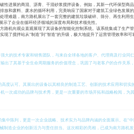
破性进展的商混、沥青、干混砂浆搅拌设备。例如，其新一代环保型商品
排放和废料、废水的循环利用，完美响应了国家对于建筑工业绿色发展的
处理难题，南方路机展出了一套完整的建筑垃圾破碎、筛分、再生利用生
，展示了企业在循环经济领域的深度布局和技术领先性。
方路机向观众直观展现了其设备的智能化控制系统。该系统集成了生产管
实现了搅拌站从“制造”到“智造”的升级，极大地提升了运营管理效率和可
了强大的技术专家和销售团队，与来自全球各地的客户、代理商及行业同
更输出了其基于全生命周期服务的价值理念，巩固了与老客户的合作关系
外的高度认可。其展出的设备以其精良的制造工艺、创新的技术应用和切实
路机一次成功的品牌与技术秀，更是一次重要的市场开拓和战略检阅，为
的集中陈列，更是一次企业战略、技术实力与品牌内涵的全面展示。在“中国
机械制造企业的创新活力与责任担当。这次精彩的亮相，已成为南方路机