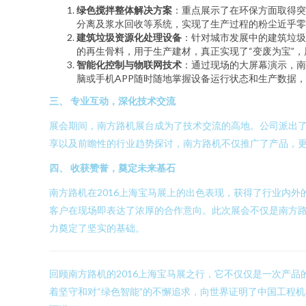
绿色搅拌整体解决方案
：重点展示了在环保方面取得突
分离及浆水回收等系统，实现了生产过程的粉尘近乎零
建筑垃圾资源化处理设备
：针对城市发展中的建筑垃圾
的再生骨料，用于生产建材，真正实现了“变废为宝”
智能化控制与物联网技术
：通过现场的大屏幕演示，南
脑或手机APP随时随地掌握设备运行状态和生产数据，
三、 专业互动，深化技术交流
展会期间，南方路机展台成为了技术交流的高地。公司派出
享以及前瞻性的行业趋势探讨，南方路机不仅推广了产品，
四、 收获赞誉，奠定未来基石
南方路机在2016上海宝马展上的出色表现，获得了行业内
客户在现场即表达了浓厚的合作意向。此次展会不仅是南方
力奠定了坚实的基础。
回顾南方路机的2016上海宝马展之行，它不仅仅是一次产品
着坚守和对“绿色智能”的不懈追求，向世界证明了中国工程