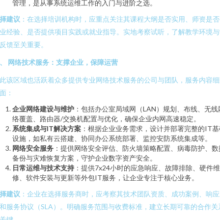
管理，是从事系统运维工作的入门与进阶之选。
择建议
：在选择培训机构时，应重点关注其课程大纲是否实用、师资是否
业经验、是否提供项目实践或就业指导。实地考察试听，了解教学环境与
反馈至关重要。
、 网络技术服务：支撑企业，保障运营
此该区域也活跃着众多提供专业网络技术服务的公司与团队，服务内容细
面：
企业网络建设与维护
：包括办公室局域网（LAN）规划、布线、无线
络覆盖、路由器/交换机配置与优化，确保企业内网高速稳定。
系统集成与IT解决方案
：根据企业业务需求，设计并部署完整的IT基
设施，如私有云搭建、协同办公系统部署、监控安防系统集成等。
网络安全服务
：提供网络安全评估、防火墙策略配置、病毒防护、数
备份与灾难恢复方案，守护企业数字资产安全。
日常运维与技术支持
：提供7x24小时的应急响应、故障排除、硬件维
修、软件安装与更新等外包IT服务，让企业专注于核心业务。
择建议
：企业在选择服务商时，应考察其技术团队资质、成功案例、响应
和服务协议（SLA）。明确服务范围与收费标准，建立长期可靠的合作关
关键。